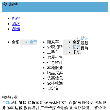
求职招聘
招聘
排序
筛选
默认
全部
全部
顺风车
全部
最新
求职招聘
招聘
最热
二手车
求职
房屋租售
生意转让
本地服务
物品买卖
优惠信息
农林牧渔
自定义
招聘行业
全部
酒店餐饮
建筑家装
娱乐休闲
零售百货
家政保安
汽车服
务
物流运输
教育培训
广告传媒
金融保险
医疗保健
厂矿企业