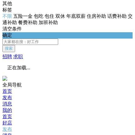
其他
标签
不限
五险一金
包吃
包住
双休
年底双薪
住房补助
话费补助
交
通补助
餐费补助
加班补助
清空条件
确定
搜索
招聘
求职
正在加载...
全局导航
首页
发布
消息
我的
首页
好店
发布