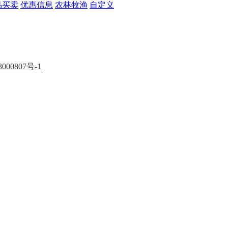
品买卖
优惠信息
农林牧渔
自定义
000807号-1