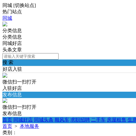
同城
[
切换站点
]
热门站点
同城
分类信息
分类信息
同城好店
头条文章
搜 索
好店入驻
微信扫一扫打开
入驻好店
发布信息
微信扫一扫打开
发布信息
首页
同城好店
同城头条
顺风车
求职招聘
二手车
房屋租售
生
首页
>
本地服务
类别：